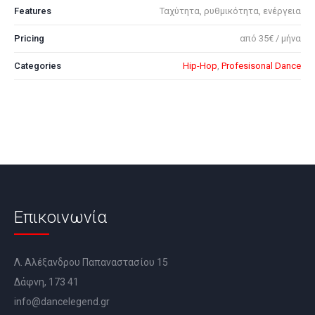
Features
Ταχύτητα, ρυθμικότητα, ενέργεια
Pricing
από 35€ / μήνα
Categories
Hip-Hop
,
Profesisonal Dance
Επικοινωνία
Λ. Αλέξανδρου Παπαναστασίου 15
Δάφνη, 173 41
info@dancelegend.gr