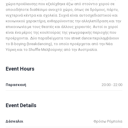
χώρα προέλευσης-που εξελίχθηκε έξω από στούντιο χορού σε
οποιοδήποτε διαθέσιμο ανοιχτό χώρο, όπως σε δρόμους, πάρτυ,
νυχτερινά κέντρα και σχολεία. Συχνά είναι αυτοσχεδιαστικού και
κοινωνικού χαρακτήρα, ενθαρρύνοντας την αλληλεπίδραση και την
επικοινωνία με τους θεατές και άλλους χορευτές. Αυτοί οι χοροί
είναι ένα μέρος της κουλτούρας της γεωγραφικής περιοχής που
προέρχονται. Δύο παραδείγματα του street dance περιλαμβάνουν
το Β-boying (breakdancing), το οποίο προέρχεται από την Νέα
Υόρκη και το Shuffle Μελβούρνης από την Αυστραλία.
Event Hours
Παρασκευή
20:00 - 22:00
Event Details
Δάσκαλοι
Φρόσω Ρόμπολα