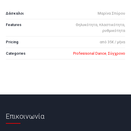
Δάσκαλοι
Μαρίνα Σπύρου
Features
Θηλυκότητα, πλαστικότητα,
ρυθμικότητα
Pricing
από 35€ / μήνα
Categories
Profesisonal Dance
,
Σύγχρονο
Επικοινωνία